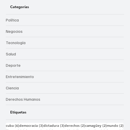
Categorías
Política
Negocios
Tecnología
Salud
Deporte
Entretenimiento
Ciencia
Derechos Humanos
Etiquetas
6 entradas
3 entradas
3 entradas
2 entradas
2 entradas
2 e
cuba
(6)
democracia
(3)
dictadura
(3)
derechos
(2)
camagüey
(2)
mundo
(2)