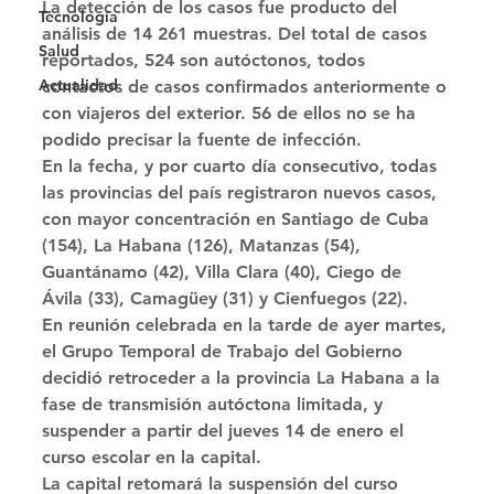
La detección de los casos fue producto del 
Tecnología
análisis de 14 261 muestras. Del total de casos 
Salud
reportados, 524 son autóctonos, todos 
Actualidad
contactos de casos confirmados anteriormente o 
con viajeros del exterior. 56 de ellos no se ha 
podido precisar la fuente de infección. 
En la fecha, y por cuarto día consecutivo, todas 
las provincias del país registraron nuevos casos, 
con mayor concentración en Santiago de Cuba 
(154), La Habana (126), Matanzas (54), 
Guantánamo (42), Villa Clara (40), Ciego de 
Ávila (33), Camagüey (31) y Cienfuegos (22). 
En reunión celebrada en la tarde de ayer martes, 
el Grupo Temporal de Trabajo del Gobierno 
decidió retroceder a la provincia La Habana a la 
fase de transmisión autóctona limitada, y 
suspender a partir del jueves 14 de enero el 
curso escolar en la capital. 
La capital retomará la suspensión del curso 