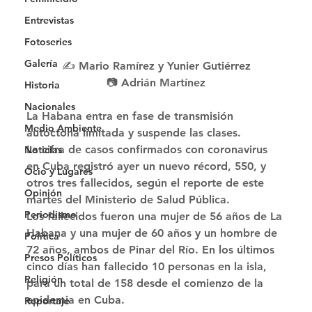
Entrevistas
Fotoseries
Galería
✍️ Mario Ramírez y Yunier Gutiérrez
📷 Adrián Martínez
Historia
Nacionales
La Habana entra en fase de transmisión 
Medio Ambiente
autóctona limitada y suspende las clases.  
La cifra de casos confirmados con coronavirus 
Noticias
en Cuba registró ayer un nuevo récord, 550, y 
Ocio y Lugares
otros tres fallecidos, según el reporte de este 
Opinión
martes del Ministerio de Salud Pública. 
Periodismo
Los fallecidos fueron una mujer de 56 años de La 
Habana y una mujer de 60 años y un hombre de 
Política
72 años, ambos de Pinar del Río. En los últimos 
Presos Políticos
cinco días han fallecido 10 personas en la isla, 
Religión
para un total de 158 desde el comienzo de la 
epidemia en Cuba. 
Reportaje