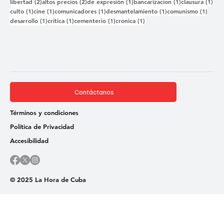
2 entradas
2 entradas
1 entrada
1 entrada
1 e
libertad
(2)
altos precios
(2)
de expresión
(1)
bancarizacion
(1)
clausura
(1)
1 entrada
1 entrada
1 entrada
1 entrada
1 ent
culto
(1)
cine
(1)
comunicadores
(1)
desmantelamiento
(1)
comunismo
(1)
1 entrada
1 entrada
1 entrada
1 entrada
desarrollo
(1)
critica
(1)
cementerio
(1)
cronica
(1)
Contáctanos
Términos y condiciones
Política de Privacidad
Accesibilidad
© 2025 La Hora de Cuba