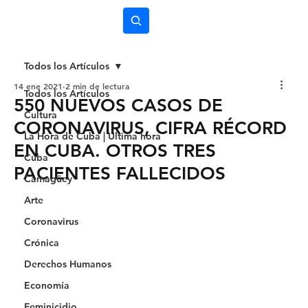
Subscríbete
Todos los Artículos
14 ene 2021
2 min de lectura
Todos los Artículos
550 NUEVOS CASOS DE
Cultura
CORONAVIRUS, CIFRA RÉCORD
La Hora de Cuba | Última hora
EN CUBA. OTROS TRES
Cuba
PACIENTES FALLECIDOS
Camagüey
Arte
Coronavirus
Crónica
Derechos Humanos
Economía
Feminicidio