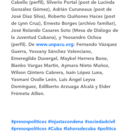
Cabello (perfil), Silverio Portal (post de Lucinda 
González Gómez), Adrián Curuneaux (post de 
José Díaz Silva), Roberto Quiñones Haces (post 
de Lynn Cruz), Ernesto Borges (archivo familiar), 
José Rolando Casares Soto (Mesa de Diálogo de 
la Juventud Cubana), y Yeosandro Ochoa 
(perfil). De 
www.unpacu.org
: Fernando Vázquez 
Guerra, Yosvany Sánchez Valenciano, 
Emeregildo Duvergel, Maykel Herrera Bone, 
Bianko Vargas Martin, Aymara Nieto Muñoz, 
Wilson Qintero Cabrera, Isain López Luna, 
Yasmani Ovalle León, Luis Ángel Leyva 
Domínguez, Edilberto Arzuaga Alcalá y Eider 
Frómeta Allien.
#presospoliticos
#injustacondena
#sociedadcivil
#presospolíticos
#Cuba
#lahoradecuba
#politica