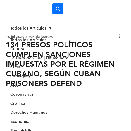
Subscríbete
Todos los Artículos
16 jul 2020
4 min de lectura
Todos los Artículos
134 PRESOS POLÍTICOS
Cultura
CUMPLEN SANCIONES
La Hora de Cuba | Última hora
IMPUESTAS POR EL RÉGIMEN
Cuba
CUBANO, SEGÚN CUBAN
Camagüey
PRISONERS DEFEND
Arte
Coronavirus
Crónica
Derechos Humanos
Economía
Feminicidio