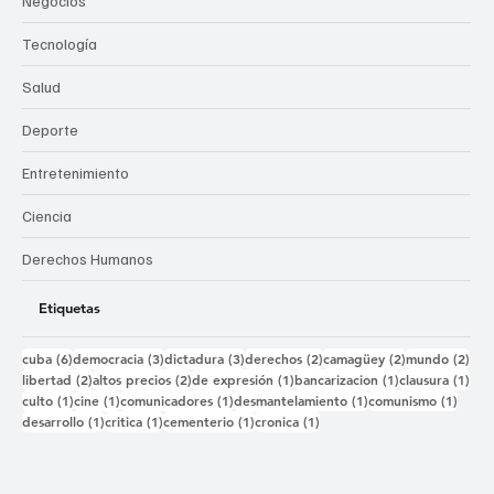
Negocios
Tecnología
Salud
Deporte
Entretenimiento
Ciencia
Derechos Humanos
Etiquetas
6 entradas
3 entradas
3 entradas
2 entradas
2 entradas
2 e
cuba
(6)
democracia
(3)
dictadura
(3)
derechos
(2)
camagüey
(2)
mundo
(2)
2 entradas
2 entradas
1 entrada
1 entrada
1 e
libertad
(2)
altos precios
(2)
de expresión
(1)
bancarizacion
(1)
clausura
(1)
1 entrada
1 entrada
1 entrada
1 entrada
1 ent
culto
(1)
cine
(1)
comunicadores
(1)
desmantelamiento
(1)
comunismo
(1)
1 entrada
1 entrada
1 entrada
1 entrada
desarrollo
(1)
critica
(1)
cementerio
(1)
cronica
(1)