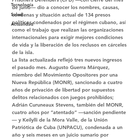
Tecnología
de junio— dio a conocer los nombres, causas, 
Salud
condenas y situación actual de 134 presos 
políticos condenados por el régimen cubano, así 
Actualidad
como el trabajo que realizan las organizaciones 
internacionales para exigir mejores condiciones 
de vida y la liberación de los reclusos en cárceles 
de la isla. 
La lista actualizada reflejó tres nuevos ingresos 
el pasado mes. Augusto Guerra Márquez, 
miembro del Movimiento Opositores por una 
Nueva República (MONR), sancionado a cuatro 
años de privación de libertad por supuestos 
delitos relacionados con juegos prohibidos; 
Adrián Curuneaux Stevens, también del MONR, 
cuatro años por “atentado” —sanción pendiente
— y Keilylli de la Mora Valle, de la Unión 
Patriótica de Cuba (UNPACU), condenada a un 
año y seis meses en un juicio sumario por 