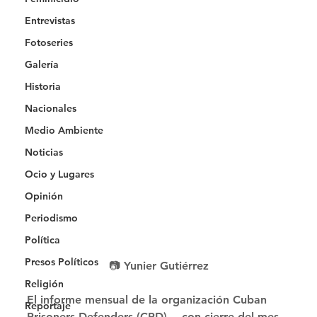
Entrevistas
Fotoseries
Galería
Historia
Nacionales
Medio Ambiente
Noticias
Ocio y Lugares
Opinión
Periodismo
Política
Presos Políticos
📷 Yunier Gutiérrez
Religión
El informe mensual de la organización Cuban 
Reportaje
Prisoners Defenders (CPD) —con cierre del mes 