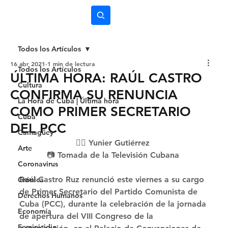
Subscríbete
Todos los Artículos
16 abr 2021
1 min de lectura
Todos los Artículos
ÚLTIMA HORA: RAÚL CASTRO
Cultura
CONFIRMA SU RENUNCIA
La Hora de Cuba | Última hora
COMO PRIMER SECRETARIO
Cuba
DEL PCC
Camagüey
✍🏻 Yunier Gutiérrez 
Arte
📷 Tomada de la Televisión Cubana 
Coronavirus
Raúl Castro Ruz renunció este viernes a su cargo 
Crónica
de Primer Secretario del Partido Comunista de 
Derechos Humanos
Cuba (PCC), durante la celebración de la jornada 
Economía
de apertura del VIII Congreso de la 
Feminicidio