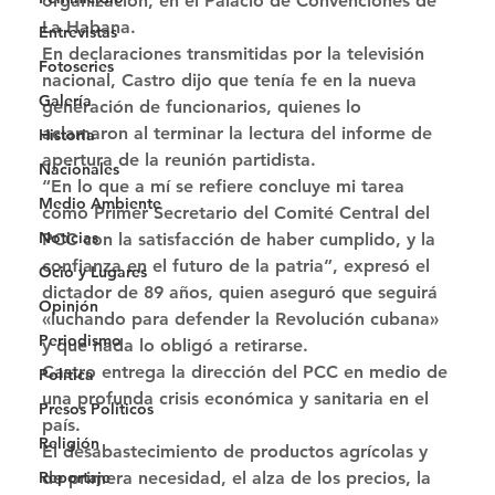
organización, en el Palacio de Convenciones de 
La Habana. 
Entrevistas
En declaraciones transmitidas por la televisión 
Fotoseries
nacional, Castro dijo que tenía fe en la nueva 
Galería
generación de funcionarios, quienes lo 
aclamaron al terminar la lectura del informe de 
Historia
apertura de la reunión partidista. 
Nacionales
“En lo que a mí se refiere concluye mi tarea 
Medio Ambiente
como Primer Secretario del Comité Central del 
Noticias
PCC con la satisfacción de haber cumplido, y la 
confianza en el futuro de la patria”, expresó el 
Ocio y Lugares
dictador de 89 años, quien aseguró que seguirá 
Opinión
«luchando para defender la Revolución cubana» 
Periodismo
y que nada lo obligó a retirarse. 
Castro entrega la dirección del PCC en medio de 
Política
una profunda crisis económica y sanitaria en el 
Presos Políticos
país. 
Religión
El desabastecimiento de productos agrícolas y 
Reportaje
de primera necesidad, el alza de los precios, la 