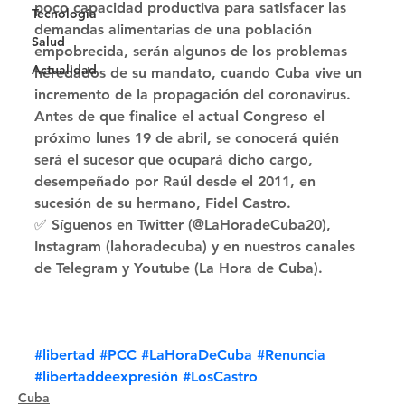
poco capacidad productiva para satisfacer las 
Tecnología
demandas alimentarias de una población 
Salud
empobrecida, serán algunos de los problemas 
Actualidad
heredados de su mandato, cuando Cuba vive un 
incremento de la propagación del coronavirus. 
Antes de que finalice el actual Congreso el 
próximo lunes 19 de abril, se conocerá quién 
será el sucesor que ocupará dicho cargo, 
desempeñado por Raúl desde el 2011, en 
sucesión de su hermano, Fidel Castro. 
✅ Síguenos en Twitter (@LaHoradeCuba20), 
Instagram (lahoradecuba) y en nuestros canales 
de Telegram y Youtube (La Hora de Cuba).
#libertad
#PCC
#LaHoraDeCuba
#Renuncia
#libertaddeexpresión
#LosCastro
Cuba