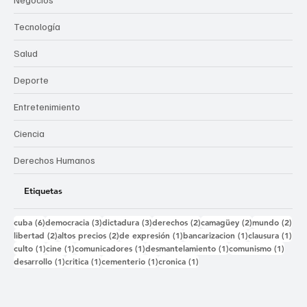
Tecnología
Salud
Deporte
Entretenimiento
Ciencia
Derechos Humanos
Etiquetas
6 entradas
3 entradas
3 entradas
2 entradas
2 entradas
2 e
cuba
(6)
democracia
(3)
dictadura
(3)
derechos
(2)
camagüey
(2)
mundo
(2)
2 entradas
2 entradas
1 entrada
1 entrada
1 e
libertad
(2)
altos precios
(2)
de expresión
(1)
bancarizacion
(1)
clausura
(1)
1 entrada
1 entrada
1 entrada
1 entrada
1 ent
culto
(1)
cine
(1)
comunicadores
(1)
desmantelamiento
(1)
comunismo
(1)
1 entrada
1 entrada
1 entrada
1 entrada
desarrollo
(1)
critica
(1)
cementerio
(1)
cronica
(1)