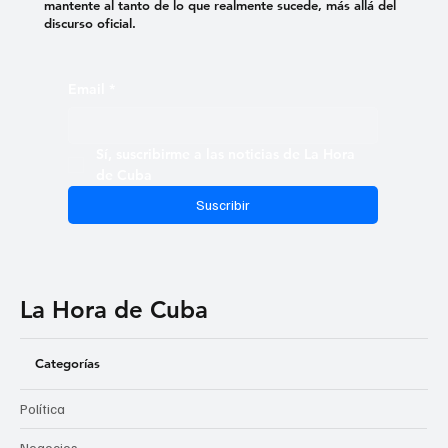
mantente al tanto de lo que realmente sucede, más allá del
discurso oficial.
Email
*
Sí, suscribirme a las noticias de La Hora 
de Cuba
Suscribir
La Hora de Cuba
Categorías
Política
Negocios