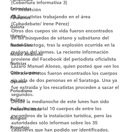
(Cobertura informativa 3) 
Entrevistas
✍️ Redacción
📷 Rescatistas trabajando en el área 
Fotoseries
(Cubadebate/ Irene Pérez) 
Galería
Otros dos cuepos sin vida fueron encontrados 
Historia
en las búsquedas de sótano y subsótano del 
hotel Saratoga, tras la explosión ocurrida en la 
Nacionales
mañana del viernes. La reciente información 
Medio Ambiente
proviene del Facebook del periodista oficialista 
Noticias
Lázaro Manuel Alonso, quien posteó que «en los 
Ocio y Lugares
últimos minutos fueron encontrados los cuerpos 
sin vida de dos personas en el Saratoga. Una ya 
Opinión
fue extraída y los rescatistas proceden a sacar el 
Periodismo
segundo». 
Política
Desde la medianoche de este lunes han sido 
hallados en total 10 cuerpos de entre los 
Presos Políticos
escombros de la instalación turística, pero las 
Religión
autoridades sólo informan sobre los 35 
Reportaje
cadáveres que han podido ser identificados. 