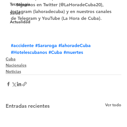
Tecnología
✅ Síguenos en Twitter (@LaHoradeCuba20), 
Instagram (lahoradecuba) y en nuestros canales 
Salud
de Telegram y YouTube (La Hora de Cuba).
Actualidad
#accidente
#Sararoga
#lahoradeCuba
#Hotelescubanos
#Cuba
#muertes
Cuba
Nacionales
Noticias
Ver todo
Entradas recientes