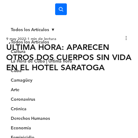
Subscríbete
Todos los Artículos
9 may 2022
1 min de lectura
Todos los Artículos
ÚLTIMA HORA: APARECEN
Cultura
OTROS DOS CUERPOS SIN VIDA
La Hora de Cuba | Última hora
EN EL HOTEL SARATOGA
Cuba
Camagüey
Arte
Coronavirus
Crónica
Derechos Humanos
Economía
Feminicidio