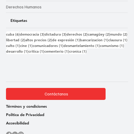
Derechos Humanos
Etiquetas
6 entradas
3 entradas
3 entradas
2 entradas
2 entradas
2 e
cuba
(6)
democracia
(3)
dictadura
(3)
derechos
(2)
camagüey
(2)
mundo
(2)
2 entradas
2 entradas
1 entrada
1 entrada
1 e
libertad
(2)
altos precios
(2)
de expresión
(1)
bancarizacion
(1)
clausura
(1)
1 entrada
1 entrada
1 entrada
1 entrada
1 ent
culto
(1)
cine
(1)
comunicadores
(1)
desmantelamiento
(1)
comunismo
(1)
1 entrada
1 entrada
1 entrada
1 entrada
desarrollo
(1)
critica
(1)
cementerio
(1)
cronica
(1)
Contáctanos
Términos y condiciones
Política de Privacidad
Accesibilidad