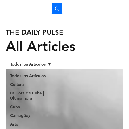
Subscríbete
THE DAILY PULSE
All Articles
Todos los Artículos
Todos los Artículos
Cultura
La Hora de Cuba |
Última hora
Cuba
Camagüey
Arte