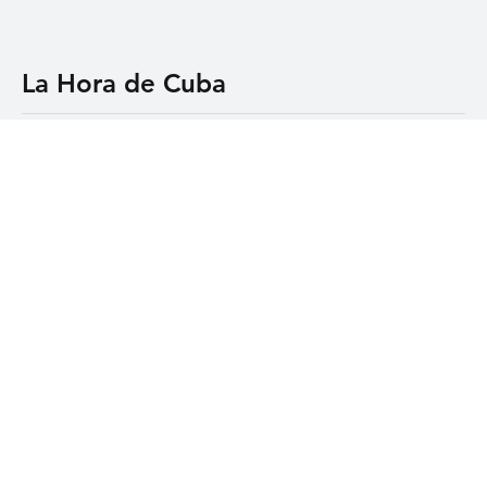
Suscribir
La Hora de Cuba
Categorías
Política
Negocios
Tecnología
Salud
Deporte
Entretenimiento