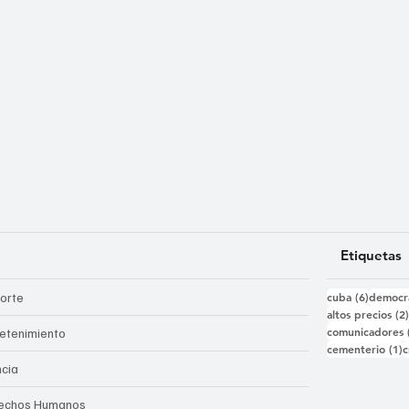
Etiquetas
6 entra
orte
cuba
(6)
democr
altos precios
(2
comunicadores
retenimiento
1
cementerio
(1)
c
ncia
echos Humanos