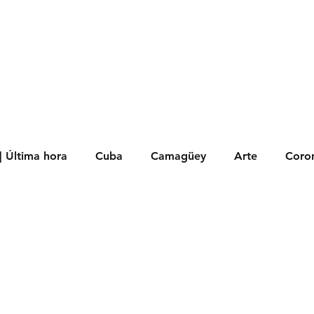
s
Política
Negocios
Tecnología
Salud
Deporte
Entrete
| Última hora
Cuba
Camagüey
Arte
Coron
Fotoseries
Galería
Historia
Nacionales
Me
 Políticos
Religión
Reportaje
Tecnología