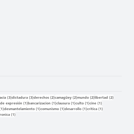
das
3 entradas
3 entradas
2 entradas
2 entradas
2 entradas
2 entradas
acia
(3)
dictadura
(3)
derechos
(2)
camagüey
(2)
mundo
(2)
libertad
(2)
2 entradas
1 entrada
1 entrada
1 entrada
1 entrada
1 entrada
)
de expresión
(1)
bancarizacion
(1)
clausura
(1)
culto
(1)
cine
(1)
1 entrada
1 entrada
1 entrada
1 entrada
1 entrada
(1)
desmantelamiento
(1)
comunismo
(1)
desarrollo
(1)
critica
(1)
 entrada
1 entrada
ronica
(1)