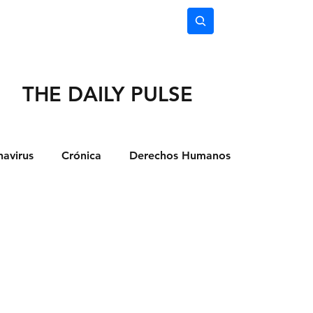
nimiento
Ciencia
Subscríbete
THE DAILY PULSE
avirus
Crónica
Derechos Humanos
dio Ambiente
Noticias
Ocio y Lugares
Salud
Actualidad