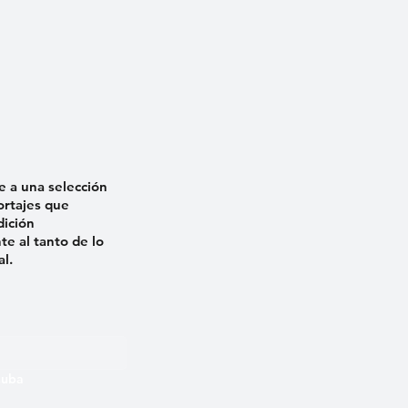
e a una selección
ortajes que
dición
e al tanto de lo
al.
 Cuba