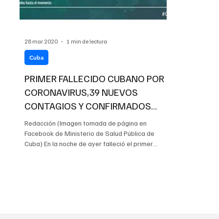
28 mar 2020
1 min de lectura
Cuba
PRIMER FALLECIDO CUBANO POR
CORONAVIRUS,39 NUEVOS
CONTAGIOS Y CONFIRMADOS
PRIMEROS CASOS POR TRANSMI
Redacción (Imagen tomada de página en
Facebook de Ministerio de Salud Pública de
Cuba) En la noche de ayer falleció el primer
ciudadano...