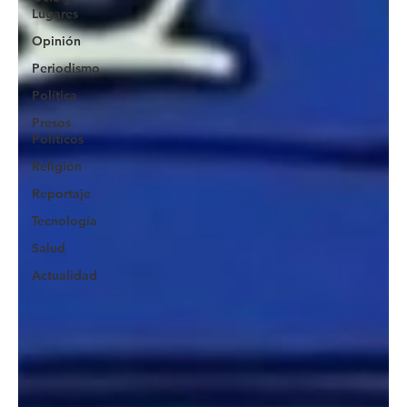
Lugares
Opinión
Periodismo
Política
Presos
Políticos
Religión
Reportaje
Tecnología
Salud
Actualidad