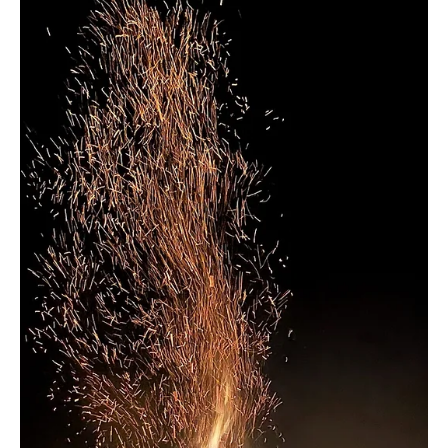
3 may 2023
3 min de lectura
Cuba
Día Mundial de la Libertad de Prensa: trece
periodistas cubanos con prohibición de salir de
Cuba
📷 En las fotos los periodistas regulados: Camila Acosta Rodríguez
, Niober García Fournier, Anay Remón García, René de Jesús
Gómez...