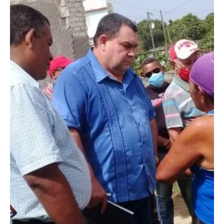
30 abr 2023
2 min de lectura
Derechos Humanos
Profesión de fe
📷 Neife Rigau ✍️ Elisa Arteaga Creo en la democracia, aunque sé
que no es perfecta pues siempre habrá, en cierta medida,