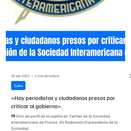
28 abr 2023
4 min de lectura
Cuba
Decir la belleza en Cuba
✍️ Austin Llerandi Quizás el verso más cierto de toda la literatura
cubana, por su carácter premonitorio, sea aquel que dicta
“Huracán,...