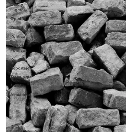
Ocio y
Lugares
Opinión
Periodismo
Política
Presos
Políticos
Religión
Reportaje
Tecnología
Salud
Actualidad