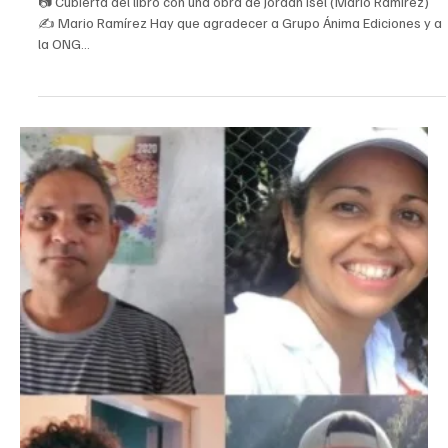
3 may 2023
2 min de lectura
Cuba
La opinión independiente: un libro para pensar a
Cuba
📷 Cubierta del libro con una obra de Jordan Isel (Mario Ramírez)
✍️ Mario Ramírez Hay que agradecer a Grupo Ánima Ediciones y a
la ONG...