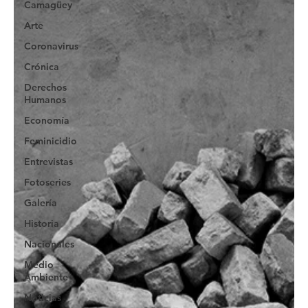
Camagüey
Arte
Coronavirus
Crónica
Derechos
Humanos
Economía
Feminicidio
Entrevistas
Fotoseries
Galería
Historia
Nacionales
Medio
Ambiente
Noticias