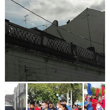
29 abr 2023
2 min de lectura
Crónica
El cuadro
📷Félix Duarte Ortega, miembro del Secretariado del Comité
Central del Partido y jefe de su Departamento Agroalimentario, en
un recorrido...