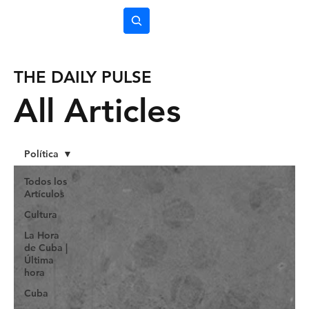
Subscríbete
THE DAILY PULSE
All Articles
Política
Todos los
Artículos
Cultura
La Hora
de Cuba |
Última
hora
Cuba