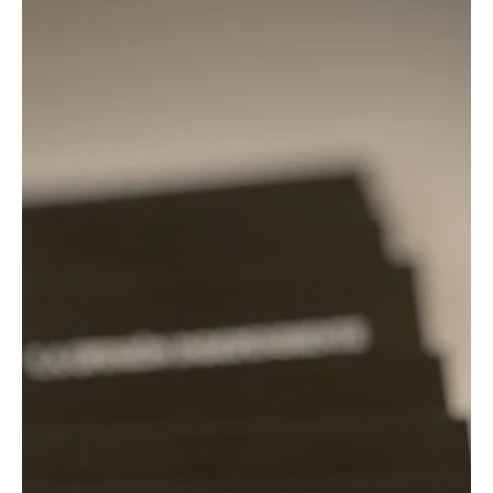
«El médico no sabe que existo», lenelis Delgado
denuncia falta de atención médica
📷 Ienelis Delgado en febrero de 2023 (Facebook/ Mambisa
Agramontina) ✍️ Redacción La activista Ienelis Delgado, conocida
en redes...